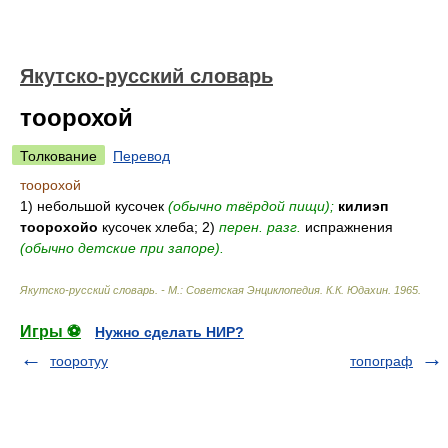
Якутско-русский словарь
тоорохой
Толкование
Перевод
тоорохой
1) небольшой кусочек
(обычно твёрдой пищи);
килиэп
тоорохойо
кусочек хлеба; 2)
перен. разг.
испражнения
(обычно детские при запоре).
Якутско-русский словарь. - М.: Советская Энциклопедия
.
К.К. Юдахин
.
1965
.
Игры ⚽
Нужно сделать НИР?
тооротуу
топограф